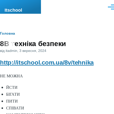
Перейти до основного вмісту
Men
Itschool
Рядок
Головна
8В техніка безпеки
навіґації
від
itadmin
, 3 вересня, 2024
http://itschool.com.ua/8v/tehnika
НЕ МОЖНА
ЙСТИ
БІГАТИ
ПИТИ
СПІВАТИ