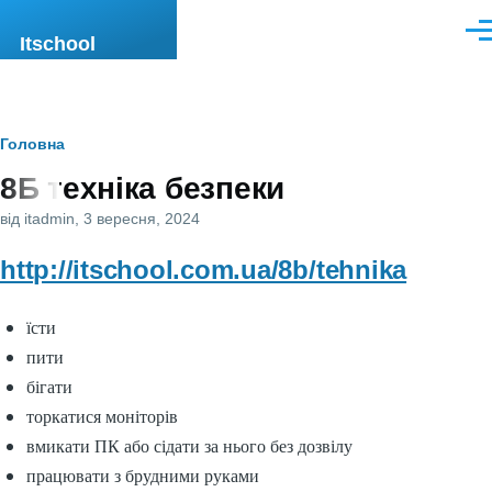
Перейти до основного вмісту
Men
Itschool
Рядок
Головна
8Б техніка безпеки
навіґації
від
itadmin
, 3 вересня, 2024
http://itschool.com.ua/8b/tehnika
їсти
пити
бігати
торкатися моніторів
вмикати ПК або сідати за нього без дозвілу
працювати з брудними руками