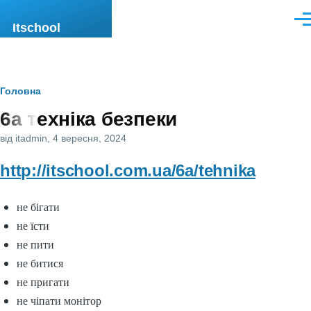
Перейти до основного вмісту
Men
Itschool
Рядок
Головна
6а техніка безпеки
навіґації
від
itadmin
, 4 вересня, 2024
http://itschool.com.ua/6a/tehnika
не бігати
не їсти
не пити
не битися
не пригати
не чіпати монітор