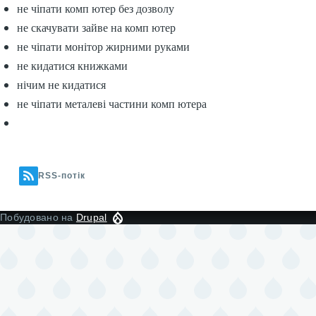
не чіпати комп ютер без дозволу
не скачувати зайве на комп ютер
не чіпати монітор жирними руками
не кидатися книжками
нічим не кидатися
не чіпати металеві частини комп ютера
RSS-потік
Побудовано на
Drupal